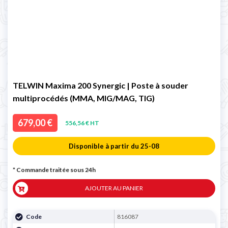
TELWIN Maxima 200 Synergic | Poste à souder
multiprocédés (MMA, MIG/MAG, TIG)
679,00 €
556,56 € HT
Disponible à partir du 25-08
* Commande traitée sous 24h
AJOUTER AU PANIER
Code
816087