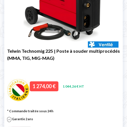
Telwin Technomig 225 | Poste à souder multiprocédés
(MMA, TIG, MIG-MAG)
1 274,00 €
1 044,26 € HT
* Commande traitée sous 24h
Garantie 2 ans