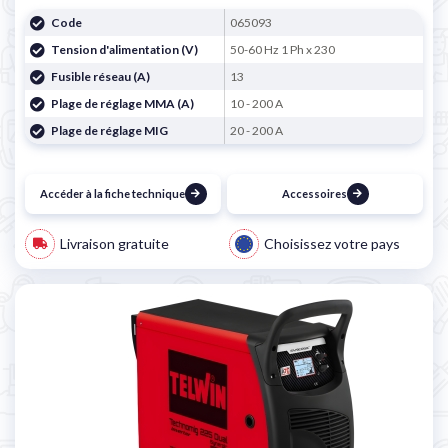
Code
065093
Tension d'alimentation (V)
50-60 Hz 1 Ph x 230
Fusible réseau (A)
13
Plage de réglage MMA (A)
10 - 200 A
Plage de réglage MIG
20 - 200 A
Accéder à la fiche technique
Accessoires
Livraison gratuite
Choisissez votre pays