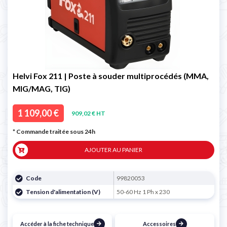
Helvi Fox 211 | Poste à souder multiprocédés (MMA,
MIG/MAG, TIG)
1 109,00 €
909,02 € HT
* Commande traitée sous 24h
AJOUTER AU PANIER
Code
99820053
Tension d'alimentation (V)
50-60 Hz 1 Ph x 230
Accéder à la fiche technique
Accessoires