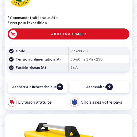
* Commande traitée sous 24h
*
Prêt pour l'expédition
AJOUTER AU PANIER
Code
99820060
Tension d'alimentation (V)
50-60 Hz 1 Ph x 230
Fusible réseau (A)
16 A
Accéder à la fiche technique
Accessoires
Livraison gratuite
Choisissez votre pays