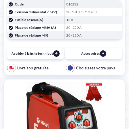
Code
816232
Tension d'alimentation (V)
50-60 Hz 1 Ph x 230
Fusible réseau (A)
16 A
Plage de réglage MMA (A)
20 - 220 A
Plage de réglage MIG
20 - 220 A
Accéder à la fiche technique
Accessoires
Livraison gratuite
Choisissez votre pays