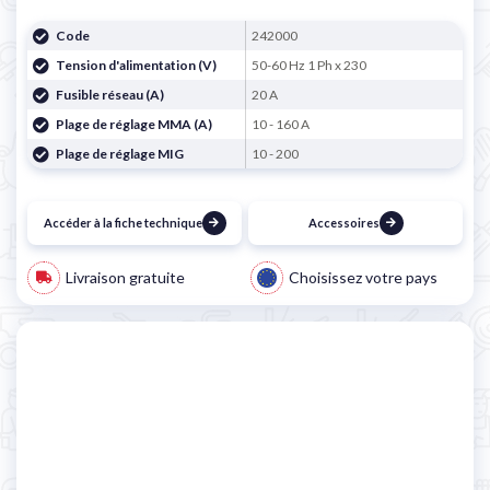
Code
242000
Tension d'alimentation (V)
50-60 Hz 1 Ph x 230
Fusible réseau (A)
20 A
Plage de réglage MMA (A)
10 - 160 A
Plage de réglage MIG
10 - 200
Accéder à la fiche technique
Accessoires
Livraison gratuite
Choisissez votre pays