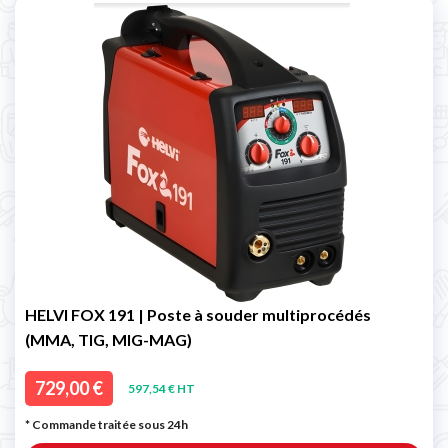
HELVI FOX 191 | Poste à souder multiprocédés
(MMA, TIG, MIG-MAG)
729,00 €
597,54 € HT
* Commande traitée sous 24h