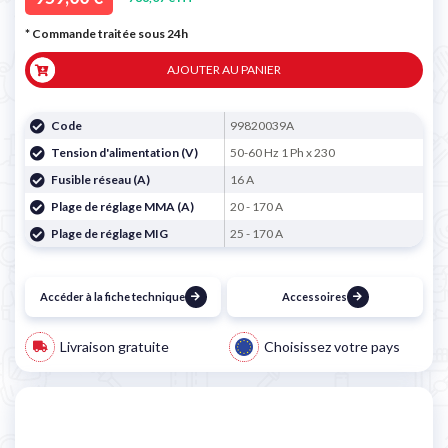
* Commande traitée sous 24h
AJOUTER AU PANIER
Code
99820039A
Tension d'alimentation (V)
50-60 Hz 1 Ph x 230
Fusible réseau (A)
16 A
Plage de réglage MMA (A)
20 - 170 A
Plage de réglage MIG
25 - 170 A
Accéder à la fiche technique
Accessoires
Livraison gratuite
Choisissez votre pays