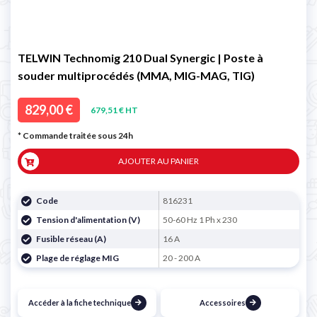
TELWIN Technomig 210 Dual Synergic | Poste à
souder multiprocédés (MMA, MIG-MAG, TIG)
829,00 €
679,51 € HT
* Commande traitée sous 24h
AJOUTER AU PANIER
Code
816231
Tension d'alimentation (V)
50-60 Hz 1 Ph x 230
Fusible réseau (A)
16 A
Plage de réglage MIG
20 - 200 A
Accéder à la fiche technique
Accessoires