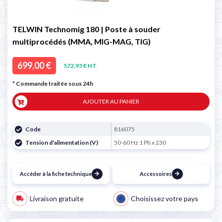
TELWIN Technomig 180 | Poste à souder
multiprocédés (MMA, MIG-MAG, TIG)
699,00 €
572,95 € HT
* Commande traitée sous 24h
AJOUTER AU PANIER
Code
816075
Tension d'alimentation (V)
50-60 Hz 1 Ph x 230
Accéder à la fiche technique
Accessoires
Livraison gratuite
Choisissez votre pays