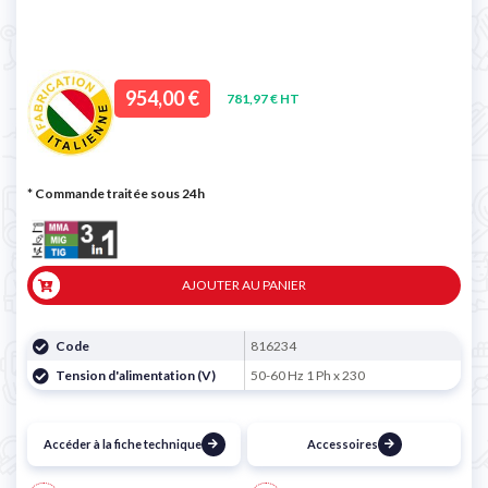
954,00 €
781,97 € HT
* Commande traitée sous 24h
AJOUTER AU PANIER
Code
816234
Tension d'alimentation (V)
50-60 Hz 1 Ph x 230
Accéder à la fiche technique
Accessoires