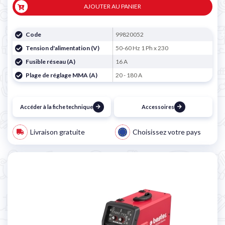
AJOUTER AU PANIER
Code
99820052
Tension d'alimentation (V)
50-60 Hz 1 Ph x 230
Fusible réseau (A)
16 A
Plage de réglage MMA (A)
20 - 180 A
Accéder à la fiche technique
Accessoires
Livraison gratuite
Choisissez votre pays