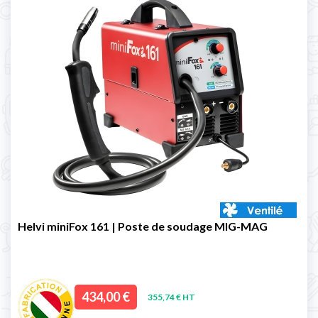
Helvi miniFox 161 | Poste de soudage MIG-MAG
434,00 €
355,74 € HT