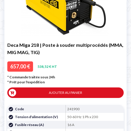
Deca Miga 218 | Poste à souder multiprocédés (MMA,
MIG MAG, TIG)
657,00 €
538,52 € HT
* Commande traitée sous 24h
*
Prêt pour l'expédition
AJOUTER AU PANIER
Code
241900
Tension d'alimentation (V)
50-60 Hz 1 Ph x 230
Fusible réseau (A)
16 A