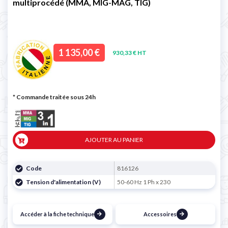
multiprocédé (MMA, MIG-MAG, TIG)
1 135,00 €
930,33 € HT
* Commande traitée sous 24h
AJOUTER AU PANIER
Code
816126
Tension d'alimentation (V)
50-60 Hz 1 Ph x 230
Accéder à la fiche technique
Accessoires