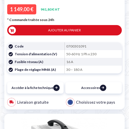
1 149,00 €
941,80 € HT
* Commande traitée sous 24h
AJOUTER AU PANIER
Code
0700301091
Tension d'alimentation (V)
50-60 Hz 1 Ph x 230
Fusible réseau (A)
16 A
Plage de réglage MMA (A)
30 – 180 A
Accéder à la fiche technique
Accessoires
Livraison gratuite
Choisissez votre pays