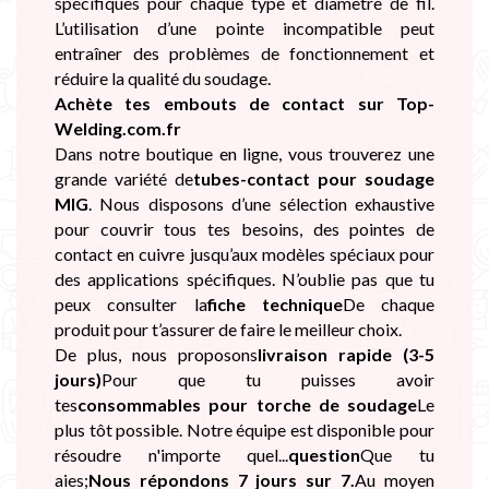
spécifiques pour chaque type et diamètre de fil.
L’utilisation d’une pointe incompatible peut
entraîner des problèmes de fonctionnement et
réduire la qualité du soudage.
Achète tes embouts de contact sur Top-
Welding.com.fr
Dans notre boutique en ligne, vous trouverez une
grande variété de
tubes-contact pour soudage
MIG
. Nous disposons d’une sélection exhaustive
pour couvrir tous tes besoins, des pointes de
contact en cuivre jusqu’aux modèles spéciaux pour
des applications spécifiques. N’oublie pas que tu
peux consulter la
fiche technique
De chaque
produit pour t’assurer de faire le meilleur choix.
De plus, nous proposons
livraison rapide (3-5
jours)
Pour que tu puisses avoir
tes
consommables pour torche de soudage
Le
plus tôt possible. Notre équipe est disponible pour
résoudre n'importe quel...
question
Que tu
aies;
Nous répondons 7 jours sur 7.
Au moyen