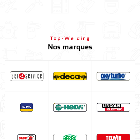
Buse de torche MIG-MAG
Tube de contact MIG-MAG
Torche MIG-MAG
Top-Welding
Poste à souder TIG
Nos marques
Poste à souder multiprocédés
Chariot pour poste à souder
Promotion sur les postes à souder
Poste à souder par points et carrosserie
Découpeur plasma
Équipement et accessoires de soudage
Protection soudeur
Bouteille de gaz soudure
Poste à souder TELWIN
Poste à souder ESAB