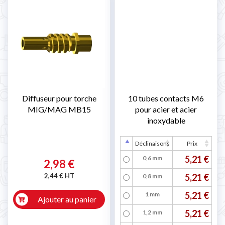
Diffuseur pour torche
10 tubes contacts M6
MIG/MAG MB15
pour acier et acier
inoxydable
Déclinaisons
Prix
5,21 €
0,6 mm
2,98 €
2,44 € HT
5,21 €
0,8 mm
5,21 €
1 mm
Ajouter au panier
5,21 €
1,2 mm