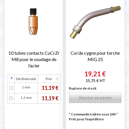
10 tubes contacts CuCrZr
Col de cygne pour torche
M8 pour le soudage de
MIG 25
l’acier
19,21 €
Déclinaisons
Prix
15,75 € HT
11,19 €
1 mm
Rupture de stock
11,19 €
Ajouter au panier
1,2 mm
* Commande traitée sous 24h
*
Prêt pour l'expédition