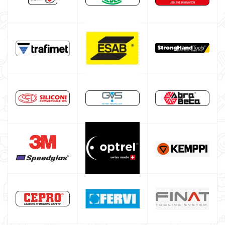
Poste à souder DECA
Poste à souder HELVI
Poste à souder aluminium
Poste à souder fil fourré
Bouteille argon
Fer à souder pour le bricolage
Poste à souder Lincoln Electric
Poste à souder GYS
Équipement complémentaire au soudage
Promotion
Cagoule de soudure automatique
Masque de soudage professionnel
Poste à souder inverter italien
Poste à souder professionnel