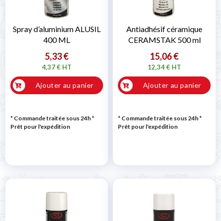
Spray d’aluminium ALUSIL
Antiadhésif céramique
400 ML
CERAMSTAK 500 ml
5,33 €
15,06 €
4,37 € HT
12,34 € HT
Ajouter au panier
Ajouter au panier
* Commande traitée sous 24h
*
* Commande traitée sous 24h
*
Prêt pour l'expédition
Prêt pour l'expédition