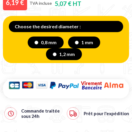
6,19 €
5,07 € HT
TVA incluse
Choose the desired diameter :
0,8 mm
1 mm
1,2 mm
Commande traitée
Prêt pour l'expédition
sous
24h