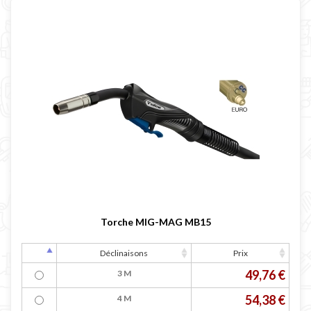
Torche MIG-MAG MB15
Déclinaisons
Prix
49,76 €
3 M
54,38 €
4 M