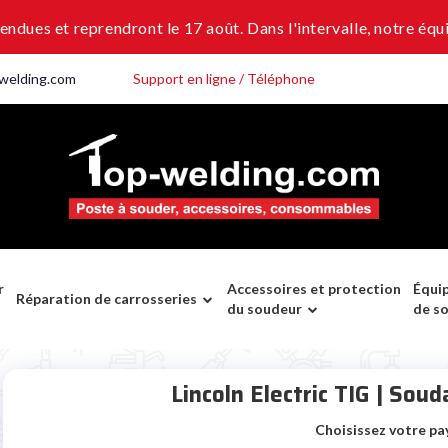
dues et reprendront le 17 août. Dans l'intervalle, notre équi
welding.com
Support en ligne / Téléphone
r
Accessoires et protection
Équi
Réparation de carrosseries
du soudeur
de s
Lincoln Electric TIG | Sou
Choisissez votre p