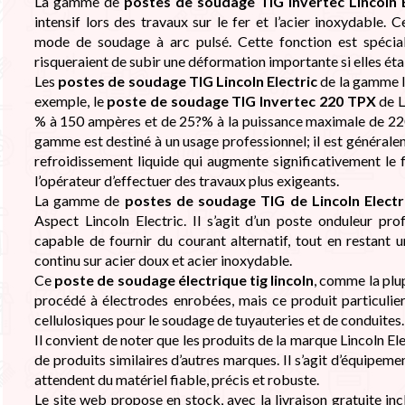
La gamme de
postes de soudage TIG Invertec Lincoln E
intensif lors des travaux sur le fer et l’acier inoxydable
mode de soudage à arc pulsé. Cette fonction est spécia
risqueraient de subir une déformation importante si elles éta
Les
postes de soudage TIG Lincoln Electric
de la gamme I
exemple, le
poste de soudage TIG Invertec 220 TPX
de L
% à 150 ampères et de 25?% à la puissance maximale de 220
gamme est destiné à un usage professionnel; il est généralem
refroidissement liquide qui augmente significativement le
l’opérateur d’effectuer des travaux plus exigeants.
La gamme de
postes de soudage TIG de Lincoln Electr
Aspect Lincoln Electric. Il s’agit d’un poste onduleur pr
capable de fournir du courant alternatif, tout en restant 
continu sur acier doux et acier inoxydable.
Ce
poste de soudage électrique tig lincoln
, comme la plu
procédé à électrodes enrobées, mais ce produit particulie
cellulosiques pour le soudage de tuyauteries et de conduites.
Il convient de noter que les produits de la marque Lincoln Ele
de produits similaires d’autres marques. Il s’agit d’équipe
attendent du matériel fiable, précis et robuste.
Le site web propose en stock, avec la livraison gratuite inc