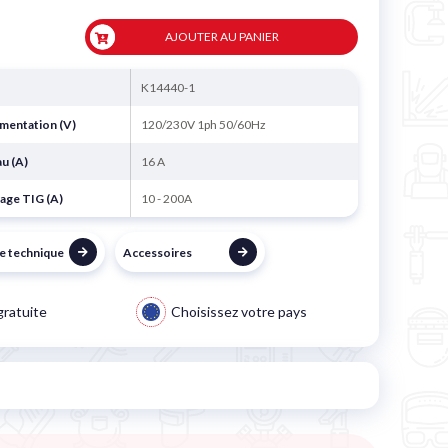
AJOUTER AU PANIER
K14440-1
imentation (V)
120/230V 1ph 50/60Hz
au (A)
16 A
lage TIG (A)
10 - 200A
he technique
Accessoires
gratuite
Choisissez votre pays