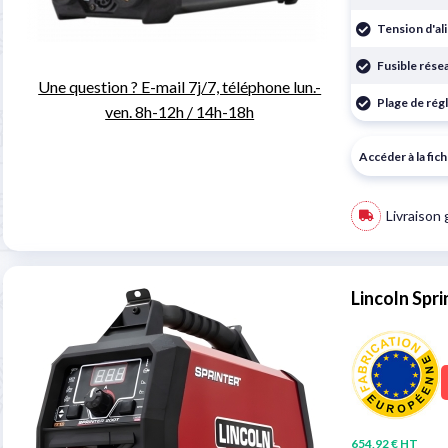
Tension d'al
Fusible rése
Une question ? E-mail 7j/7, téléphone lun.-
Plage de rég
ven. 8h-12h / 14h-18h
Accéder à la fic
Livraison 
Lincoln Spr
654,92 € HT