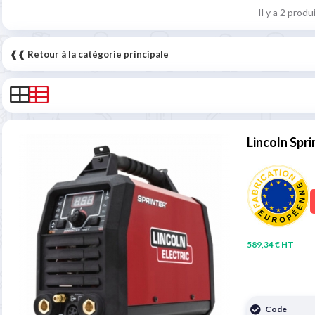
Il y a 2 produ
❰❰ Retour à la catégorie principale
Lincoln Spr
589,34 € HT
Code