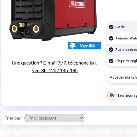
Code
Tension d'al
Fusible rése
Plage de rég
Une question ? E-mail 7j/7, téléphone lun.-
ven. 8h-12h / 14h-18h
Accéder à la fic
Livraison 
Trier par