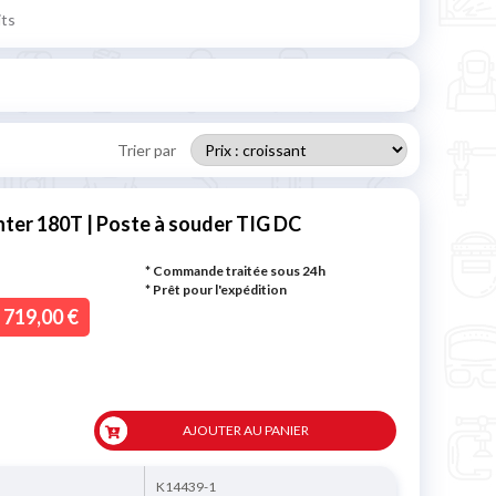
its
Trier par
inter 180T | Poste à souder TIG DC
* Commande traitée sous 24h
*
Prêt pour l'expédition
719,00 €
AJOUTER AU PANIER
K14439-1