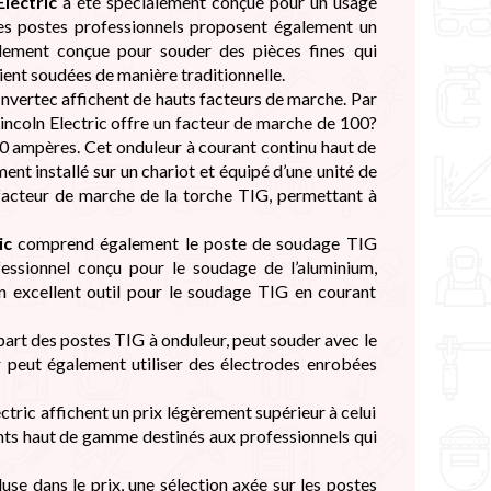
lectric
a été spécialement conçue pour un usage
. Ces postes professionnels proposent également un
lement conçue pour souder des pièces fines qui
ient soudées de manière traditionnelle.
nvertec affichent de hauts facteurs de marche. Par
incoln Electric offre un facteur de marche de 100?
 ampères. Cet onduleur à courant continu haut de
ent installé sur un chariot et équipé d’une unité de
 facteur de marche de la torche TIG, permettant à
ic
comprend également le poste de soudage TIG
ofessionnel conçu pour le soudage de l’aluminium,
un excellent outil pour le soudage TIG en courant
part des postes TIG à onduleur, peut souder avec le
r peut également utiliser des électrodes enrobées
ctric affichent un prix légèrement supérieur à celui
ments haut de gamme destinés aux professionnels qui
luse dans le prix, une sélection axée sur les postes