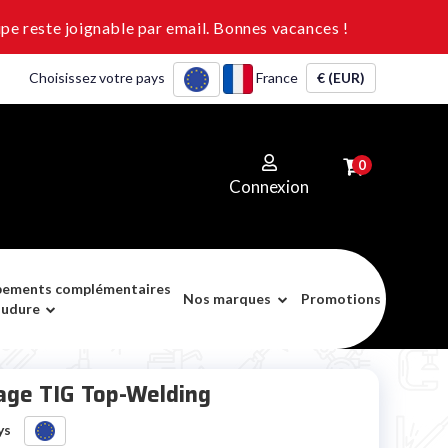
pe reste joignable par email. Bonnes vacances !
Choisissez votre pays
France
€ (EUR)
0
Connexion
pements complémentaires
Nos marques
Promotions
oudure
dage TIG Top-Welding
ays