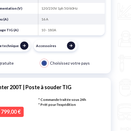
imentation (V)
120/230V 1ph 50/60Hz
au (A)
16 A
lage TIG (A)
10 - 180A
he technique
Accessoires
gratuite
Choisissez votre pays
inter 200T | Poste à souder TIG
* Commande traitée sous 24h
*
Prêt pour l'expédition
799,00 €