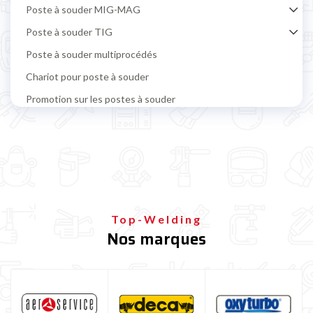
Poste à souder MIG-MAG
Poste à souder TIG
Poste à souder multiprocédés
Chariot pour poste à souder
Promotion sur les postes à souder
Poste à souder par points et carrosserie
Découpeur plasma
Équipement et accessoires de soudage
Protection soudeur
Bouteille de gaz soudure
Top-Welding
Nos marques
Poste à souder TELWIN
Poste à souder ESAB
Poste à souder DECA
Poste à souder HELVI