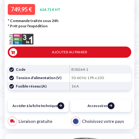
749,95 €
614,71 € HT
* Commande traitée sous 24h
*
Prêt pour l'expédition
AJOUTER AU PANIER
Code
B18264-1
Tension d'alimentation (V)
50-60 Hz 1 Ph x 230
Fusible réseau (A)
16 A
Accéder à la fiche technique
Accessoires
Livraison gratuite
Choisissez votre pays