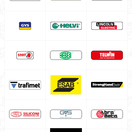
Poste à souder aluminium
Poste à souder fil fourré
Bouteille argon
Fer à souder pour le bricolage
Poste à souder Lincoln Electric
Lincoln Electric multiprocédés
Lincoln Electric MMA
Lincoln Electric TIG
Lincoln Electric MIG
Poste à souder GYS
Équipement complémentaire au soudage
Promotion
Cagoule de soudure automatique
Masque de soudage professionnel