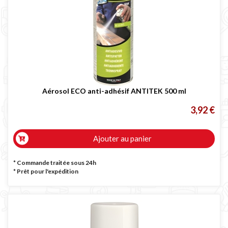
Poste à souder Lincoln Electric
Poste à souder GYS
Équipement complémentaire au soudage
Promotion
Cagoule de soudure automatique
Masque de soudage professionnel
Aérosol ECO anti-adhésif ANTITEK 500 ml
Poste à souder inverter italien
3,92 €
Poste à souder professionnel
Ajouter au panier
* Commande traitée sous 24h
*
Prêt pour l'expédition