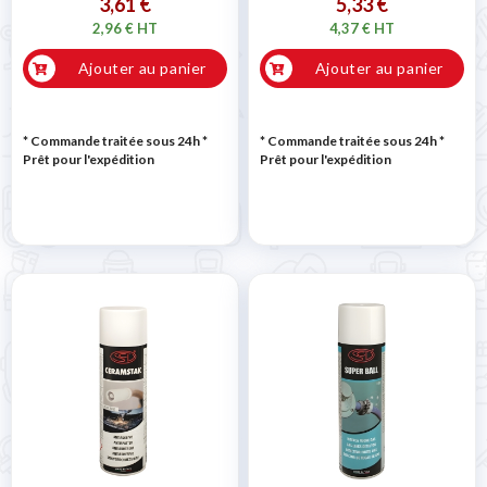
3,61 €
5,33 €
2,96 € HT
4,37 € HT
Ajouter au panier
Ajouter au panier
* Commande traitée sous 24h
*
* Commande traitée sous 24h
*
Prêt pour l'expédition
Prêt pour l'expédition