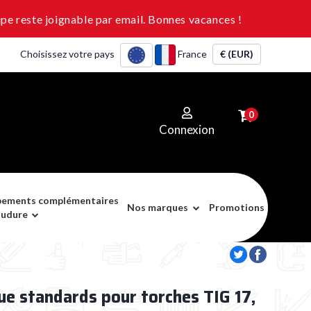
pe reste joignable par email. Bonnes vacances !
Choisissez votre pays
France
€ (EUR)
0
Connexion
pements complémentaires
Nos marques
Promotions
oudure
ue standards pour torches TIG 17,