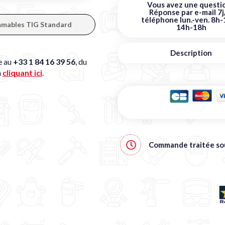
Vous avez une questio
Réponse par e-mail 7j
téléphone lun.-ven. 8h-
ommables TIG Standard
14h-18h
Description
e au
+33 1 84 16 39 56
, du
n
cliquant ici
.
Commande traitée s