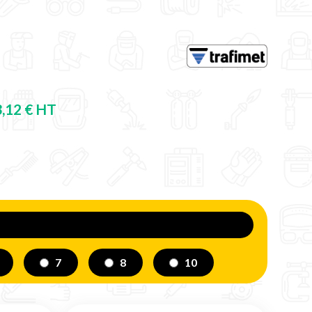
3,12 € HT
7
8
10