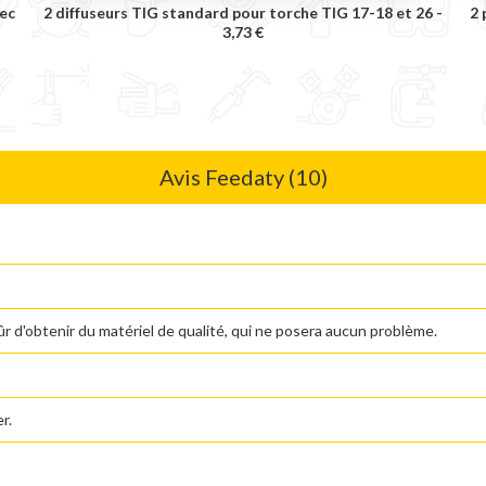
ec
2 diffuseurs TIG standard pour torche TIG 17-18 et 26 -
2 
3,73 €
Avis Feedaty (10)
sûr d'obtenir du matériel de qualité, qui ne posera aucun problème.
r.