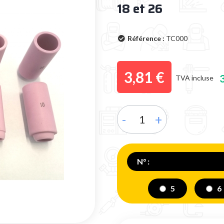
18 et 26
Référence :
TC000
3,81 €
TVA incluse
-
+
N° :
5
6