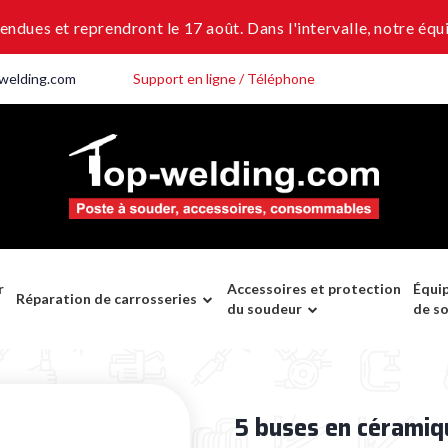
dues et reprendront le 17 août. Dans l'intervalle, notre équi
welding.com
Support en ligne / Téléphone
r
Accessoires et protection
Équi
Réparation de carrosseries
du soudeur
de s
5 buses en céramiq