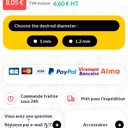
8,05 €
6,60 € HT
TVA incluse
Choose the desired diameter :
1 mm
1,2 mm
Commande traitée
Prêt pour l'expédition
sous
24h
Vous avez une question
?
Réponse par e-mail 7j/7,
Accessoires