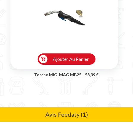

Ajouter Au Panier
Torche MIG-MAG MB25 -
58,39 €
Avis Feedaty (1)