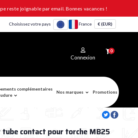
pe reste joignable par email. Bonnes vacances !
Choisissez votre pays
France
€ (EUR)
0
Connexion
pements complémentaires
Nos marques
Promotions
oudure
rt tube contact pour torche MB25