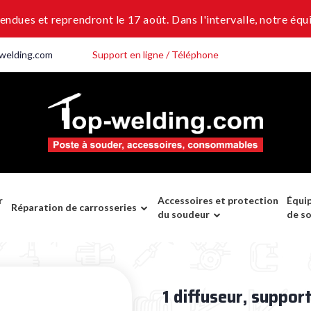
dues et reprendront le 17 août. Dans l'intervalle, notre équi
welding.com
Support en ligne / Téléphone
r
Accessoires et protection
Équi
Réparation de carrosseries
du soudeur
de s
1 diffuseur, suppo