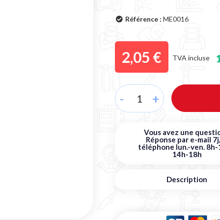
Référence :
ME0016
2,05 €
TVA incluse
-
+
Vous avez une questio
Réponse par e-mail 7j
téléphone lun.-ven. 8h-
14h-18h
Description