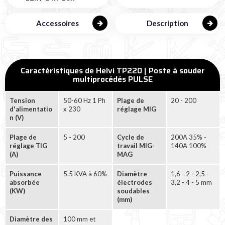
Accessoires
Description
Caractéristiques de Helvi TP220 | Poste à souder
multiprocédés PULSE
Tension
50-60 Hz 1 Ph
Plage de
20 - 200
d'alimentatio
x 230
réglage MIG
n (V)
Plage de
5 - 200
Cycle de
200A 35% -
réglage TIG
travail MIG-
140A 100%
(A)
MAG
Puissance
5.5 KVA à 60%
Diamètre
1,6 - 2 - 2,5 -
absorbée
électrodes
3,2 - 4 - 5 mm
(KW)
soudables
(mm)
Diamètre des
100 mm et