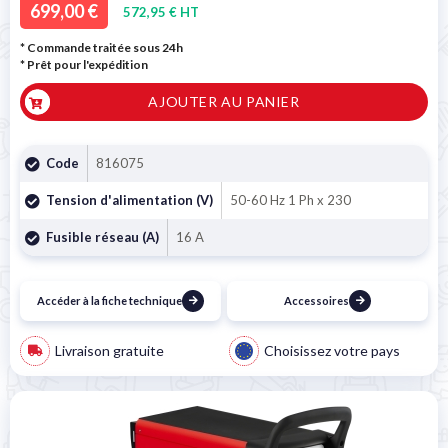
699,00 €
572,95 € HT
* Commande traitée sous 24h
*
Prêt pour l'expédition
AJOUTER AU PANIER
Code
816075
Tension d'alimentation (V)
50-60 Hz 1 Ph x 230
Fusible réseau (A)
16 A
Accéder à la fiche technique
Accessoires
Livraison gratuite
Choisissez votre pays