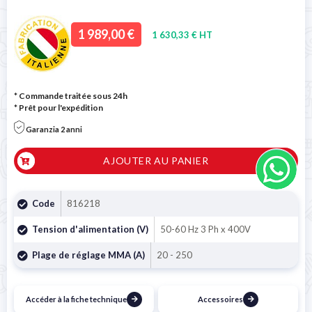
1 989,00 €
1 630,33 € HT
* Commande traitée sous 24h
*
Prêt pour l'expédition
Garanzia 2 anni
AJOUTER AU PANIER
Code
816218
Tension d'alimentation (V)
50-60 Hz 3 Ph x 400V
Plage de réglage MMA (A)
20 - 250
Accéder à la fiche technique
Accessoires