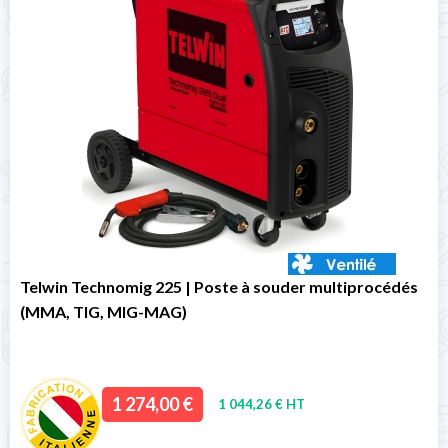
Telwin Technomig 225 | Poste à souder multiprocédés
(MMA, TIG, MIG-MAG)
1 274,00 €
1 044,26 € HT