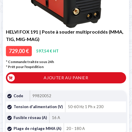
HELVI FOX 191 | Poste à souder multiprocédés (MMA,
TIG, MIG-MAG)
729,00 €
597,54 € HT
* Commande traitée sous 24h
*
Prêt pour l'expédition
AJOUTER AU PANIER
Code
99820052
Tension d'alimentation (V)
50-60 Hz 1 Ph x 230
Fusible réseau (A)
16 A
Plage de réglage MMA (A)
20 - 180 A