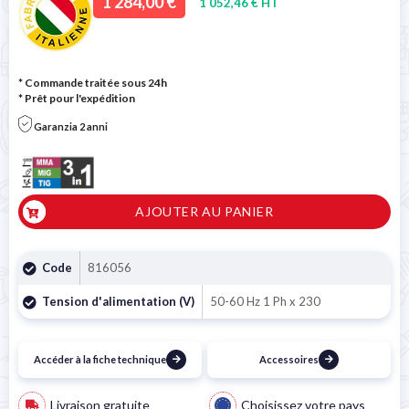
1 284,00 €
1 052,46 € HT
* Commande traitée sous 24h
*
Prêt pour l'expédition
Garanzia 2 anni
AJOUTER AU PANIER
Code
816056
Tension d'alimentation (V)
50-60 Hz 1 Ph x 230
Accéder à la fiche technique
Accessoires
Livraison gratuite
Choisissez votre pays