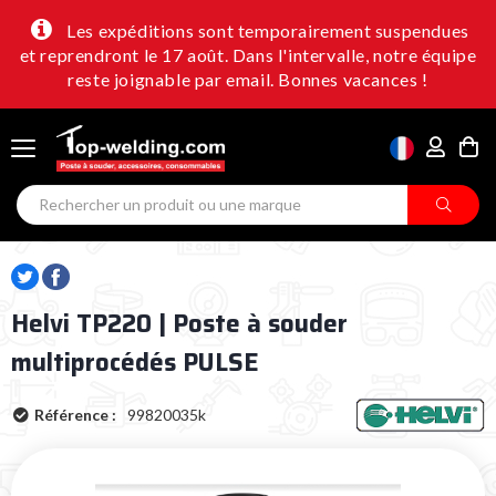
Les expéditions sont temporairement suspendues
et reprendront le 17 août. Dans l'intervalle, notre équipe
reste joignable par email. Bonnes vacances !
Helvi TP220 | Poste à souder
multiprocédés PULSE
Référence :
99820035k