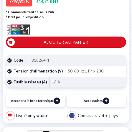
749,95 €
614,71 € HT
* Commande traitée sous 24h
*
Prêt pour l'expédition
AJOUTER AU PANIER
Code
B18264-1
Tension d'alimentation (V)
50-60 Hz 1 Ph x 230
Fusible réseau (A)
16 A
Accéder à la fiche technique
Accessoires
Livraison gratuite
Choisissez votre pays