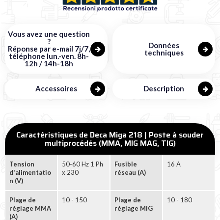
Vous avez une question
?
Données
Réponse par e-mail 7j/7,
techniques
téléphone lun.-ven. 8h-
12h / 14h-18h
Accessoires
Description
Caractéristiques de Deca Miga 218 | Poste à souder
multiprocédés (MMA, MIG MAG, TIG)
Tension
50-60 Hz 1 Ph
Fusible
16 A
d'alimentatio
x 230
réseau (A)
n (V)
Plage de
10 - 150
Plage de
10 - 180
réglage MMA
réglage MIG
(A)