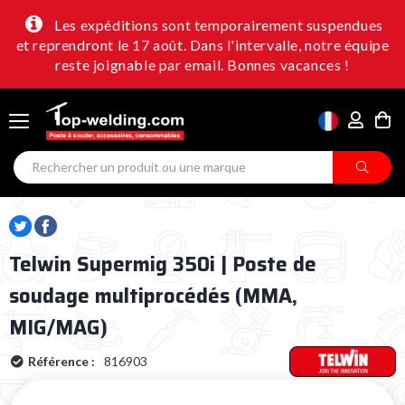
Les expéditions sont temporairement suspendues
et reprendront le 17 août. Dans l'intervalle, notre équipe
reste joignable par email. Bonnes vacances !
Telwin Supermig 350i | Poste de
soudage multiprocédés (MMA,
MIG/MAG)
Référence :
816903