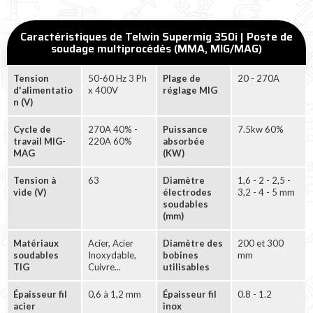
Caractéristiques de Telwin Supermig 350i | Poste de
soudage multiprocédés (MMA, MIG/MAG)
Tension
50-60 Hz 3 Ph
Plage de
20 - 270A
d'alimentatio
x 400V
réglage MIG
n (V)
Cycle de
270A 40% -
Puissance
7.5kw 60%
travail MIG-
220A 60%
absorbée
MAG
(KW)
Tension à
63
Diamètre
1,6 - 2 - 2,5 -
vide (V)
électrodes
3,2 - 4 - 5 mm
soudables
(mm)
Matériaux
Acier, Acier
Diamètre des
200 et 300
soudables
Inoxydable,
bobines
mm
TIG
Cuivre...
utilisables
Épaisseur fil
0,6 à 1,2 mm
Épaisseur fil
0.8 - 1.2
acier
inox