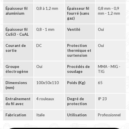
Épaisseur fil
0,8 à 1,2 mm
Épaisseur fil
0,8 mm - 0,9
aluminium
fourré (sans
mm - 1,2 mm
gaz)
Épaisseur fil
0,8 - 1 mm
Ventilé
Oui
CuSi3 - CuAL
Courant de
DC
Protection
Oui
sortie
thermique et
surtension
Groupe
Oui
Procédés de
MMA - MIG -
électrogène
soudage
TIG
Dimensions
100x50x110
Poids (Kg)
65
(mm)
Entraînement
4 rouleaux
Degré de
IP 23
du fil avec
protection
Fabrication
Italie
Utilisation
Professionnel