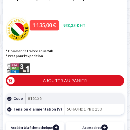
1 135,00 €
930,33 € HT
* Commande traitée sous 24h
*
Prêt pour l'expédition
AJOUTER AU PANIER
Code
816126
Tension d'alimentation (V)
50-60 Hz 1 Ph x 230
Accéder à la fiche technique
Accessoires