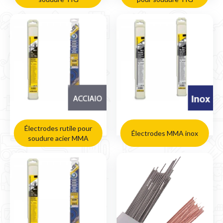
Électrodes rutile pour
Électrodes MMA inox
soudure acier MMA