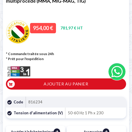
multiprocédé (MMA, MIG-MAG, TIG)
954,00 €
781,97 € HT
* Commande traitée sous 24h
*
Prêt pour l'expédition
AJOUTER AU PANIER
Code
816234
Tension d'alimentation (V)
50-60 Hz 1 Ph x 230
Accéder à la fiche technique
Accessoires