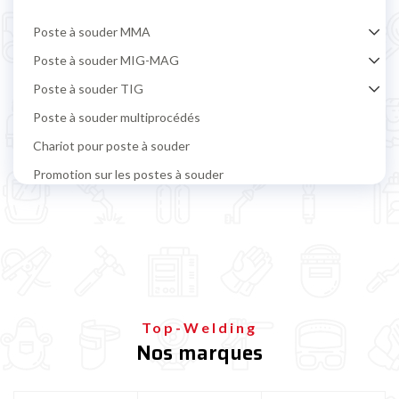
Poste à souder MMA
Poste à souder MIG-MAG
Poste à souder TIG
Poste à souder multiprocédés
Chariot pour poste à souder
Promotion sur les postes à souder
Poste à souder par points et carrosserie
Découpeur plasma
Équipement et accessoires de soudage
Protection soudeur
Bouteille de gaz soudure
Top-Welding
Nos marques
Poste à souder TELWIN
Poste à souder ESAB