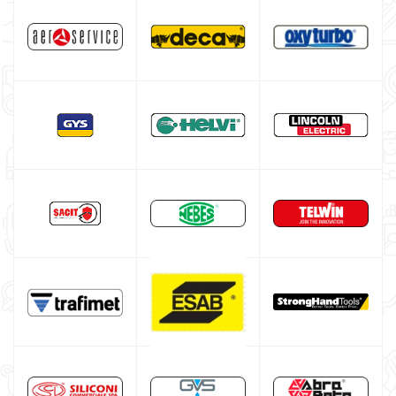
Poste à souder DECA
Poste à souder HELVI
Poste à souder aluminium
Poste à souder fil fourré
Bouteille argon
Fer à souder pour le bricolage
Poste à souder Lincoln Electric
Poste à souder GYS
Équipement complémentaire au soudage
Promotion
Cagoule de soudure automatique
Masque de soudage professionnel
Poste à souder inverter italien
Poste à souder professionnel