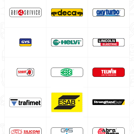
Poste à souder DECA
Poste à souder HELVI
Poste à souder aluminium
Poste à souder fil fourré
Bouteille argon
Fer à souder pour le bricolage
Poste à souder Lincoln Electric
Poste à souder GYS
Équipement complémentaire au soudage
Promotion
Cagoule de soudure automatique
Masque de soudage professionnel
Poste à souder inverter italien
Poste à souder professionnel