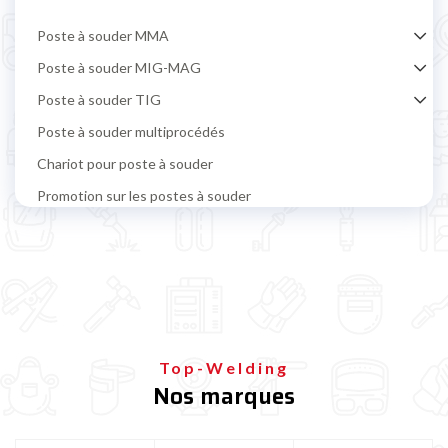
Poste à souder MMA
Poste à souder MIG-MAG
Poste à souder TIG
Poste à souder multiprocédés
Chariot pour poste à souder
Promotion sur les postes à souder
Poste à souder par points et carrosserie
Découpeur plasma
Équipement et accessoires de soudage
Protection soudeur
Bouteille de gaz soudure
Top-Welding
Nos marques
Poste à souder TELWIN
Poste à souder ESAB