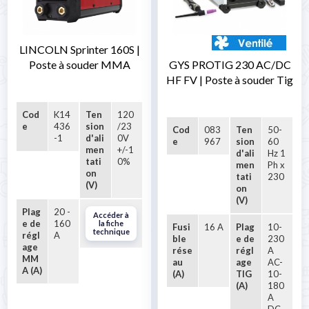
LINCOLN Sprinter 160S |
Poste à souder MMA
GYS PROTIG 230 AC/DC
HF FV | Poste à souder Tig
Cod
K14
Ten
120
e
436
sion
/23
Cod
083
Ten
50-
-1
d'ali
0V
e
967
sion
60
men
+/-1
d'ali
Hz 1
tati
0%
men
Ph x
on
tati
230
(V)
on
(V)
Plag
20 -
Accéder à
e de
160
la fiche
Fusi
16 A
Plag
10-
technique
régl
A
ble
e de
230
age
rése
régl
A
MM
au
age
AC-
A (A)
(A)
TIG
10-
(A)
180
A