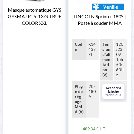
Masque automatique GYS
GYSMATIC 5-13 G TRUE
LINCOLN Sprinter 180S |
COLOR XXL
Poste à souder MMA
Cod
K14
Ten
120
e
437
sion
/23
-1
d'ali
0V
men
1ph
tati
50/
on
60H
(V)
z
Plag
20-
Accéder à
e de
180
la fiche
technique
régl
A
age
MM
A (A)
489,34 € HT