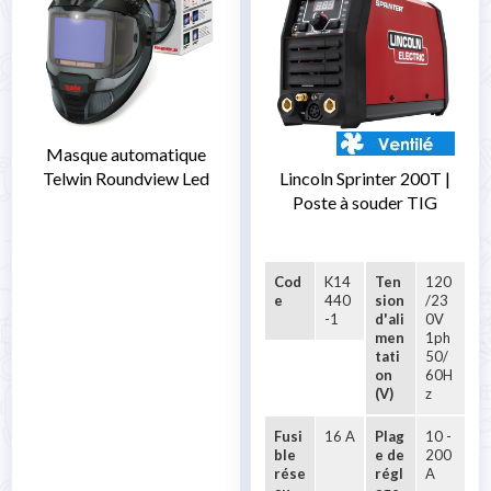
Masque automatique
Telwin Roundview Led
Lincoln Sprinter 200T |
Poste à souder TIG
Cod
K14
Ten
120
e
440
sion
/23
-1
d'ali
0V
men
1ph
tati
50/
on
60H
(V)
z
Fusi
16 A
Plag
10 -
ble
e de
200
rése
régl
A