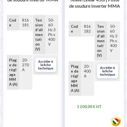
de soudure Inverter MMA
Cod
816
Ten
50-
e
181
sion
60
Cod
816
Ten
50-
d'ali
Hz 3
e
182
sion
60
men
Ph x
d'ali
Hz 3
tati
400
men
Ph x
on
V
tati
400
(V)
on
V
(V)
Plag
20-
Accéder à
e de
270
la fiche
Plag
20-
Accéder à
technique
régl
A
e de
400
la fiche
age
technique
régl
A
MM
age
A (A)
MM
A (A)
1 200,00 € HT