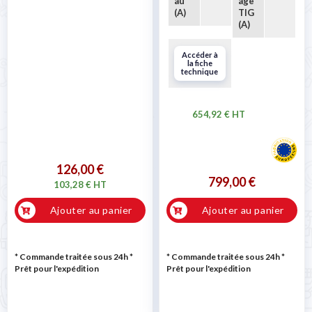
au
age
(A)
TIG
(A)
Accéder à
la fiche
technique
654,92 € HT
126,00 €
799,00 €
103,28 € HT
Ajouter au panier
Ajouter au panier
* Commande traitée sous 24h
*
* Commande traitée sous 24h
*
Prêt pour l'expédition
Prêt pour l'expédition