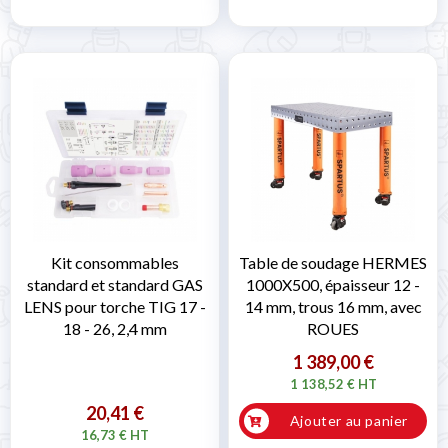
Kit consommables
Table de soudage HERMES
standard et standard GAS
1000X500, épaisseur 12 -
LENS pour torche TIG 17 -
14 mm, trous 16 mm, avec
18 - 26, 2,4 mm
ROUES
1 389,00 €
1 138,52 € HT
20,41 €
Ajouter au panier
16,73 € HT