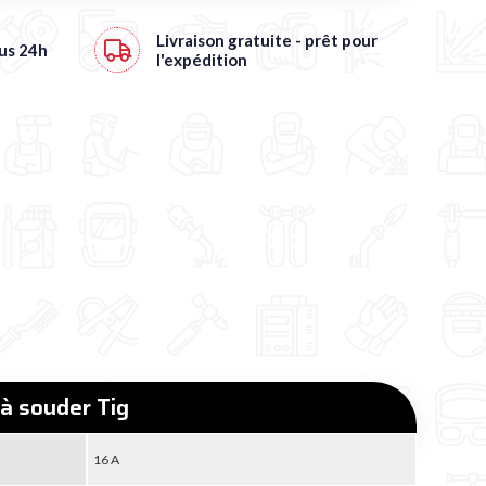
Livraison gratuite
- prêt pour
ous
24h
l'expédition
à souder Tig
16 A