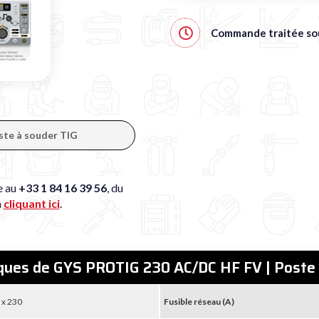
Commande traitée s
oste à souder TIG
e au
+33 1 84 16 39 56
, du
n
cliquant ici
.
iques de GYS PROTIG 230 AC/DC HF FV | Poste 
 x 230
Fusible réseau (A)