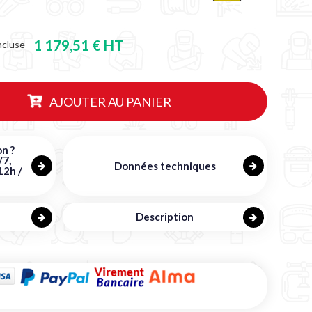
1 179,51 € HT
ncluse
AJOUTER AU PANIER
n ?
/7,
Données techniques
12h /
Description