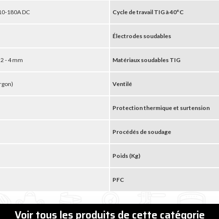
10-180A DC
Cycle de travail TIG à 40°C
Électrodes soudables
 3,2 - 4 mm
Matériaux soudables TIG
argon)
Ventilé
Protection thermique et surtension
Procédés de soudage
5
Poids (Kg)
PFC
Voir tous les produits de cette catégorie