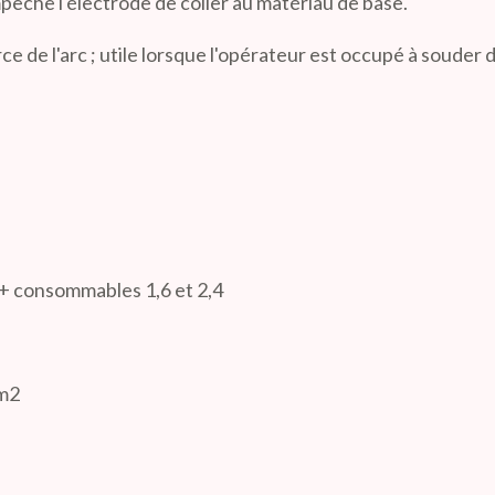
êche l'électrode de coller au matériau de base.
ce de l'arc ; utile lorsque l'opérateur est occupé à souder 
+ consommables 1,6 et 2,4
mm2