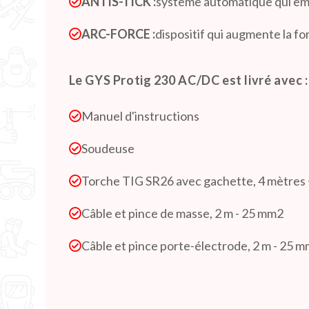
ANTIS-TICK :
système automatique qui emp
ARC-FORCE :
dispositif qui augmente la for
Le GYS Protig 230 AC/DC est livré avec :
Manuel d'instructions
Soudeuse
Torche TIG SR26 avec gachette, 4 mètres 
Câble et pince de masse, 2 m - 25 mm2
Câble et pince porte-électrode, 2 m - 25 