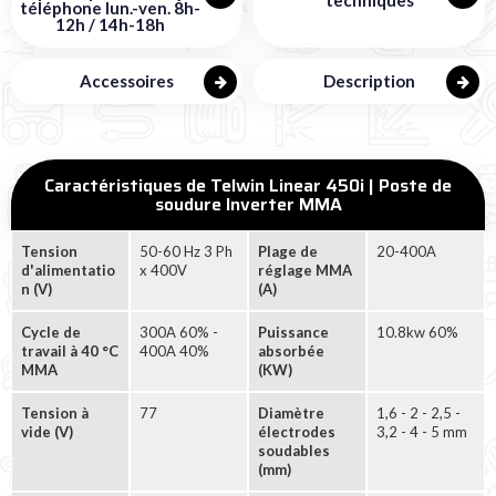
téléphone lun.-ven. 8h-
12h / 14h-18h
Accessoires
Description
Caractéristiques de Telwin Linear 450i | Poste de
soudure Inverter MMA
Tension
50-60 Hz 3 Ph
Plage de
20-400A
d'alimentatio
x 400V
réglage MMA
n (V)
(A)
Cycle de
300A 60% -
Puissance
10.8kw 60%
travail à 40 °C
400A 40%
absorbée
MMA
(KW)
Tension à
77
Diamètre
1,6 - 2 - 2,5 -
vide (V)
électrodes
3,2 - 4 - 5 mm
soudables
(mm)