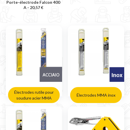
Porte-électrode Falcon 400
A -
20,57 €
Électrodes rutile pour
Électrodes MMA inox
soudure acier MMA