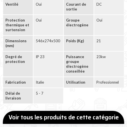
Ventilé
Oui
Courant de
DC
sortie
Protection
Oui
Groupe
Oui
thermique et
électrogène
surtension
Dimensions
546x274x500
Poids (Kg)
21
(mm)
Degré de
IP 23
Puissance
23kw
protection
groupe
électrogène
conseillée
Fabrication
Italie
Utilisation
Professionnel
Délai de
5 - 7
livraison
Voir tous les produits de cette catégorie