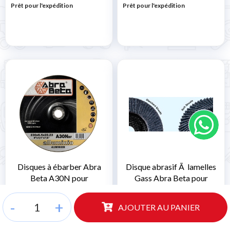
Prêt pour l'expédition
Prêt pour l'expédition
Disques à ébarber Abra
Disque abrasif Ã lamelles
Beta A30N pour
Gass Abra Beta pour
l'aluminium
meuleuses d'angle
-
+
1,93 €
3,85 €
AJOUTER AU PANIER
1,58 € HT
3,16 € HT