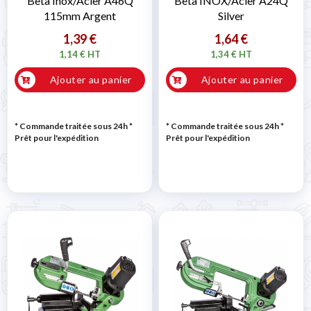
Beta Inox/Acier A46Q
Beta INOX/Acier A24Q
115mm Argent
Silver
1,39 €
1,64 €
1,14 € HT
1,34 € HT
Ajouter au panier
Ajouter au panier
* Commande traitée sous 24h
*
* Commande traitée sous 24h
*
Prêt pour l'expédition
Prêt pour l'expédition