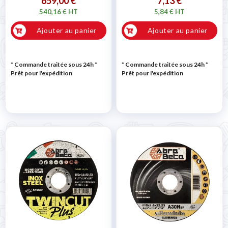
659,00 €
7,13 €
540,16 € HT
5,84 € HT
Ajouter au panier
Ajouter au panier
* Commande traitée sous 24h
*
* Commande traitée sous 24h
*
Prêt pour l'expédition
Prêt pour l'expédition