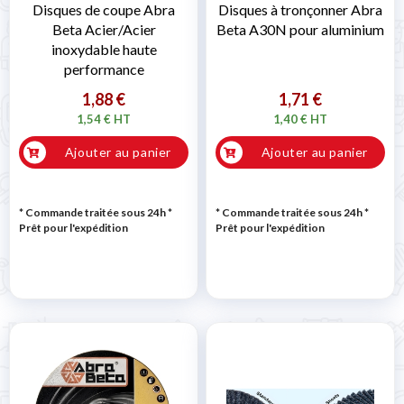
Disques de coupe Abra
Disques à tronçonner Abra
Beta Acier/Acier
Beta A30N pour aluminium
inoxydable haute
performance
1,88 €
1,71 €
1,54 € HT
1,40 € HT
Ajouter au panier
Ajouter au panier
* Commande traitée sous 24h
*
* Commande traitée sous 24h
*
Prêt pour l'expédition
Prêt pour l'expédition