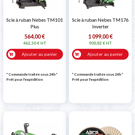
Scie à ruban Nebes TM101
Scie à ruban Nebes TM176
Plus
Inverter
564,00 €
1 099,00 €
462,30 € HT
900,82 € HT
Ajouter au panier
Ajouter au panier
* Commande traitée sous 24h
*
* Commande traitée sous 24h
*
Prêt pour l'expédition
Prêt pour l'expédition