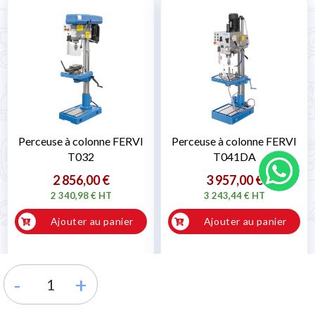
Perceuse à colonne FERVI
Perceuse à colonne FERVI
T032
T041DA
2 856,00 €
3 957,00 €
2 340,98 € HT
3 243,44 € HT
Ajouter au panier
Ajouter au panier
* Commande traitée sous 24h
*
* Commande traitée sous 24h
*
-
+
Livraison gratuite sous 4 - 6 jours
Livraison gratuite sous 4 - 6 jours
ouvrés
ouvrés