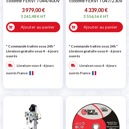
colonne FERVI T044/400V
colonne FERVI T047/230V
3 979,00 €
4 339,00 €
3 261,48 € HT
3 556,56 € HT
Ajouter au panier
Ajouter au panier
* Commande traitée sous 24h
*
* Commande traitée sous 24h
*
Livraison gratuite sous 4 - 6 jours
Livraison gratuite sous 4 - 6 jours
ouvrés
ouvrés
Livraison sous 4 - 6 jours
Livraison sous 4 - 6 jours
ouvrés France
ouvrés France