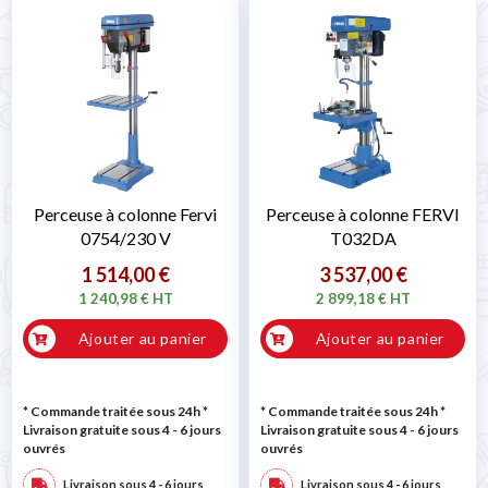

Perceuse à colonne Fervi
Perceuse à colonne FERVI
0754/230 V
T032DA
1 514,00 €
3 537,00 €
1 240,98 € HT
2 899,18 € HT
Ajouter au panier
Ajouter au panier
* Commande traitée sous 24h
*
* Commande traitée sous 24h
*
Livraison gratuite sous 4 - 6 jours
Livraison gratuite sous 4 - 6 jours
ouvrés
ouvrés
Livraison sous 4 - 6 jours
Livraison sous 4 - 6 jours