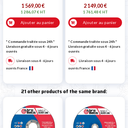
1 569,00 €
2 149,00 €
1 286,07 € HT
1 761,48 € HT
Ajouter au panier
Ajouter au panier
* Commande traitée sous 24h
*
* Commande traitée sous 24h
*
Livraison gratuite sous 4 - 6 jours
Livraison gratuite sous 4 - 6 jours
ouvrés
ouvrés
Livraison sous 4 - 6 jours
Livraison sous 4 - 6 jours
ouvrés France
ouvrés France
21 other products of the same brand: