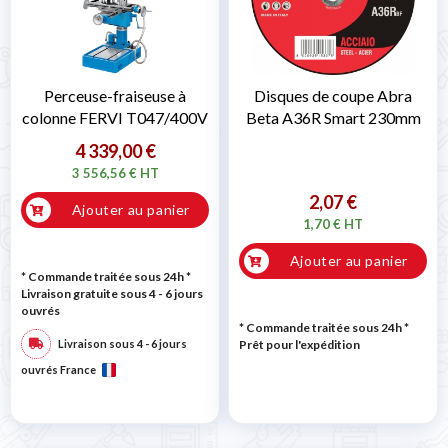
Perceuse-fraiseuse à
Disques de coupe Abra
colonne FERVI T047/400V
Beta A36R Smart 230mm
4 339,00 €
3 556,56 € HT
2,07 €
Ajouter au panier
1,70 € HT
Ajouter au panier
* Commande traitée sous 24h
*
Livraison gratuite sous 4 - 6 jours
ouvrés
* Commande traitée sous 24h
*
Livraison sous 4 - 6 jours
Prêt pour l'expédition
ouvrés France