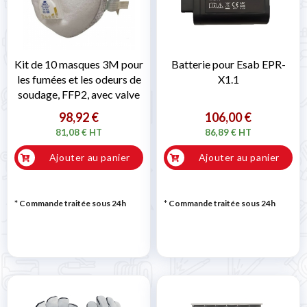
Kit de 10 masques 3M pour
Batterie pour Esab EPR-
les fumées et les odeurs de
X1.1
soudage, FFP2, avec valve
98,92 €
106,00 €
81,08 € HT
86,89 € HT
Ajouter au panier
Ajouter au panier
* Commande traitée sous 24h
* Commande traitée sous 24h