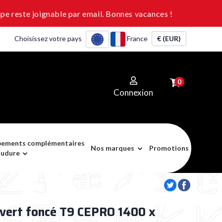
pe reste joignable par email. Bonnes vacances !
Choisissez votre pays
France
€ (EUR)
0
Connexion
pements complémentaires
Nos marques
Promotions
oudure
 vert foncé T9 CEPRO 1400 x