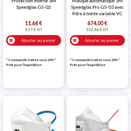
Protection interne 3M
Masque automatique 3M
Speedglas G5-02
Speedglas Pro G5-03 avec
filtre à teinte variable VC
11,68 €
674,00 €
9,57 € HT
552,46 € HT
Ajouter au panier
Ajouter au panier
* Commande traitée sous 24h
*
* Commande traitée sous 24h
*
Prêt pour l'expédition
Prêt pour l'expédition