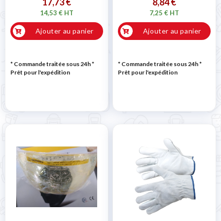
17,73 €
8,84 €
14,53 € HT
7,25 € HT
Ajouter au panier
Ajouter au panier
* Commande traitée sous 24h
*
* Commande traitée sous 24h
*
Prêt pour l'expédition
Prêt pour l'expédition