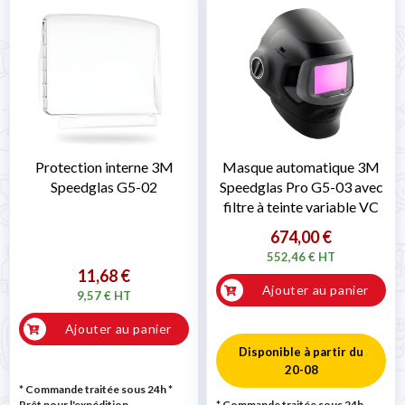
Protection interne 3M
Masque automatique 3M
Speedglas G5-02
Speedglas Pro G5-03 avec
filtre à teinte variable VC
674,00 €
552,46 € HT
11,68 €
Ajouter au panier
9,57 € HT
Ajouter au panier
Disponible à partir du
20-08
* Commande traitée sous 24h
*
Prêt pour l'expédition
* Commande traitée sous 24h