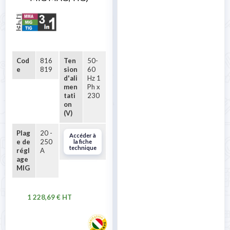
Cod
816
Ten
50-
e
819
sion
60
d'ali
Hz 1
men
Ph x
tati
230
on
(V)
Plag
20 -
Accéder à
e de
250
la fiche
technique
régl
A
age
MIG
1 228,69 € HT