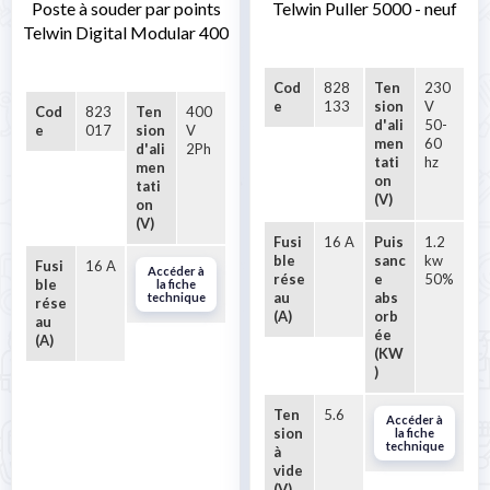
Poste à souder par points
Telwin Puller 5000 - neuf
Telwin Digital Modular 400
Cod
828
Ten
230
e
133
sion
V
Cod
823
Ten
400
d'ali
50-
e
017
sion
V
men
60
d'ali
2Ph
tati
hz
men
on
tati
(V)
on
(V)
Fusi
16 A
Puis
1.2
ble
sanc
kw
Fusi
16 A
Accéder à
rése
e
50%
ble
la fiche
au
abs
technique
rése
(A)
orb
au
ée
(A)
(KW
)
Ten
5.6
Accéder à
sion
la fiche
technique
à
vide
(V)