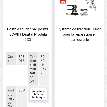
Poste à souder par points
Système de traction Telwin
TELWIN Digital Modular
pour la réparation en
230
carrosserie
Cod
823
Ten
50-
e
016
sion
60
d'ali
Hz 1
men
Ph x
tati
230
on
(V)
Fusi
25 A
Accéder à
ble
la fiche
technique
rése
au
(A)