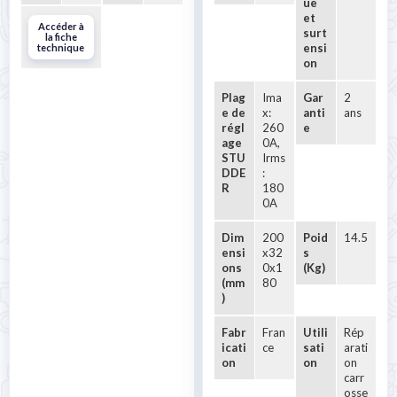
ue
et
Accéder à
surt
la fiche
ensi
technique
on
Plag
Ima
Gar
2
e de
x:
anti
ans
régl
260
e
age
0A,
STU
Irms
DDE
:
R
180
0A
Dim
200
Poid
14.5
ensi
x32
s
ons
0x1
(Kg)
(mm
80
)
Fabr
Fran
Utili
Rép
icati
ce
sati
arati
on
on
on
carr
osse