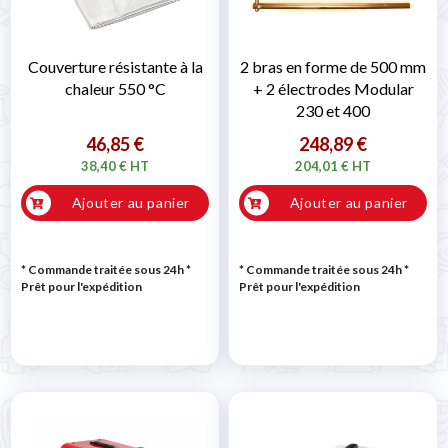
Couverture résistante à la
2 bras en forme de 500 mm
chaleur 550 °C
+ 2 électrodes Modular
230 et 400
46,85 €
248,89 €
38,40 € HT
204,01 € HT
Ajouter au panier
Ajouter au panier
* Commande traitée sous 24h
*
* Commande traitée sous 24h
*
Prêt pour l'expédition
Prêt pour l'expédition