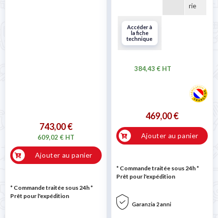
rie
Accéder à
la fiche
technique
384,43 € HT
469,00 €
743,00 €
Ajouter au panier
609,02 € HT
Ajouter au panier
* Commande traitée sous 24h
*
Prêt pour l'expédition
* Commande traitée sous 24h
*
Prêt pour l'expédition
Garanzia 2 anni