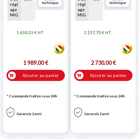
technique
technique
régl
régl
age
age
MIG
MIG
1 630,33 € HT
2 237,70 € HT
1 989,00 €
2 730,00 €
Ajouter au panier
Ajouter au panier
* Commande traitée sous 24h
* Commande traitée sous 24h
Garanzia 2 anni
Garanzia 2 anni