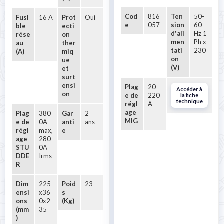
Cod
816
Ten
50-
Fusi
16 A
Prot
Oui
e
057
sion
60
ble
ecti
d'ali
Hz 1
rése
on
men
Ph x
au
ther
tati
230
(A)
miq
on
ue
(V)
et
surt
ensi
Plag
20 -
Accéder à
on
e de
220
la fiche
technique
régl
A
age
Plag
380
Gar
2
MIG
e de
0A
anti
ans
régl
max,
e
age
280
STU
0A
DDE
Irms
R
Dim
225
Poid
23
ensi
x36
s
ons
0x2
(Kg)
(mm
35
)