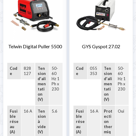
Telwin Digital Puller 5500
GYS Gyspot 27.02
Cod
828
Ten
50-
Cod
055
Ten
50-
e
127
sion
60
e
353
sion
60
d'ali
Hz 1
d'ali
Hz 1
men
Ph x
men
Ph x
tati
230
tati
230
on
on
(V)
(V)
Fusi
16 A
Ten
5.6
Fusi
16 A
Prot
Oui
ble
sion
ble
ecti
rése
à
rése
on
au
vide
au
ther
(A)
(V)
(A)
miq