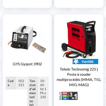
GYS Gyspot 3902
Telwin Technomig 225 |
Poste à souder
multiprocédés (MMA, TIG,
Cod
052
Ten
50-
MIG-MAG)
e
215
sion
60
d'ali
Hz 1
men
Ph x
tati
230
on
(V)