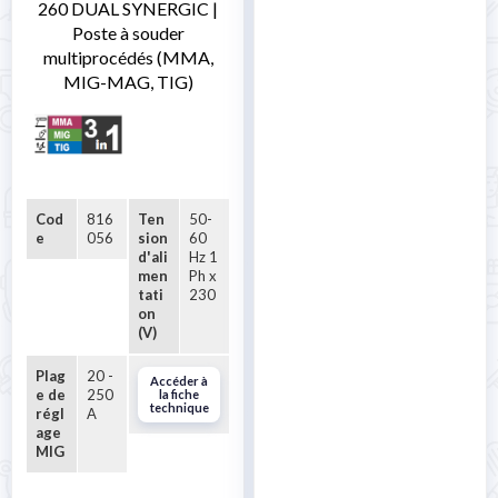

260 DUAL SYNERGIC |
Poste à souder
multiprocédés (MMA,
MIG-MAG, TIG)
Cod
816
Ten
50-
e
056
sion
60
d'ali
Hz 1
men
Ph x
tati
230
on
(V)
Plag
20 -
Accéder à
e de
250
la fiche
technique
régl
A
age
MIG