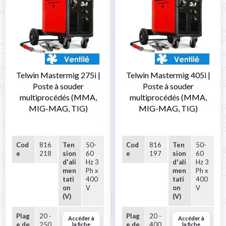
Telwin Mastermig 275i |
Telwin Mastermig 405i |
Poste à souder
Poste à souder
multiprocédés (MMA,
multiprocédés (MMA,
MIG-MAG, TIG)
MIG-MAG, TIG)
Cod
816
Ten
50-
Cod
816
Ten
50-
e
218
sion
60
e
197
sion
60
d'ali
Hz 3
d'ali
Hz 3
men
Ph x
men
Ph x
tati
400
tati
400
on
V
on
V
(V)
(V)
Plag
20 -
Plag
20 -
Accéder à
Accéder à
e de
250
e de
400
la fiche
la fiche