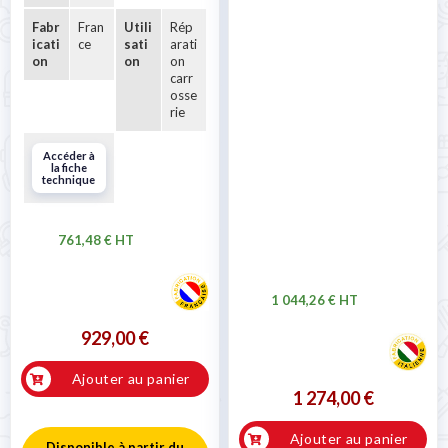
Fabr
Fran
Utili
Rép
icati
ce
sati
arati
on
on
on
carr
osse
rie
Accéder à
la fiche
technique
761,48 € HT
1 044,26 € HT
929,00 €
Ajouter au panier
1 274,00 €
Ajouter au panier
Disponible à partir du