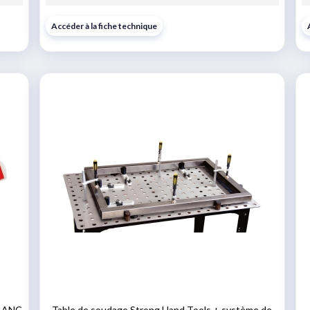
Accéder à la fiche technique
LANC
Table de soudage Strong Hand Tools + système de