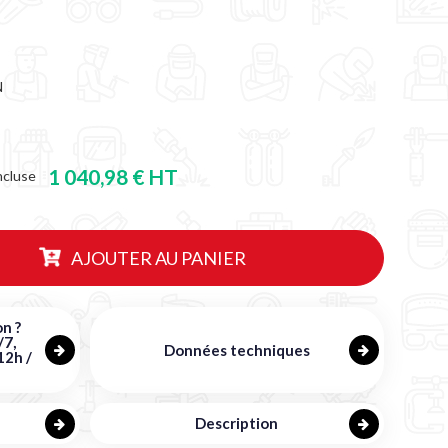
N
1 040,98 € HT
ncluse
AJOUTER AU PANIER
n ?
/7,
Données techniques
12h /
Description