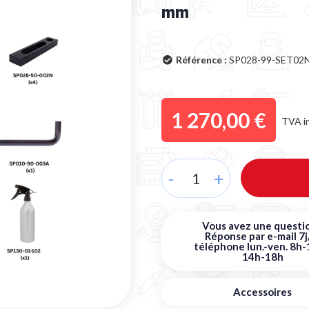
mm
Référence :
SP028-99-SET02
1 270,00 €
TVA i
-
+
Vous avez une questio
Réponse par e-mail 7j
téléphone lun.-ven. 8h-
14h-18h
Accessoires