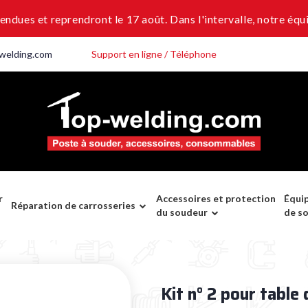
dues et reprendront le 17 août. Dans l'intervalle, notre équi
welding.com
Support en ligne / Téléphone
r
Accessoires et protection
Équi
Réparation de carrosseries
du soudeur
de s
Kit n° 2 pour table