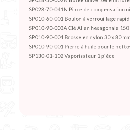
SP028-50-002N Butée universelle nitruré
SP028-70-041N Pince de compensation nit
SP010-60-001 Boulon à verrouillage rapide
SP010-90-003A Clé Allen hexagonale 150
SP010-90-004 Brosse en nylon 30 x 80 mm
SP010-90-001 Pierre à huile pour le netto
SP130-01-102 Vaporisateur 1 pièce