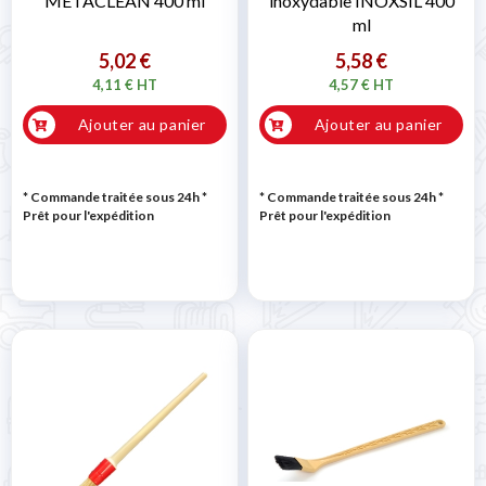
METACLEAN 400 ml
inoxydable INOXSIL 400
ml
5,02 €
5,58 €
4,11 € HT
4,57 € HT
Ajouter au panier
Ajouter au panier
* Commande traitée sous 24h
*
* Commande traitée sous 24h
*
Prêt pour l'expédition
Prêt pour l'expédition