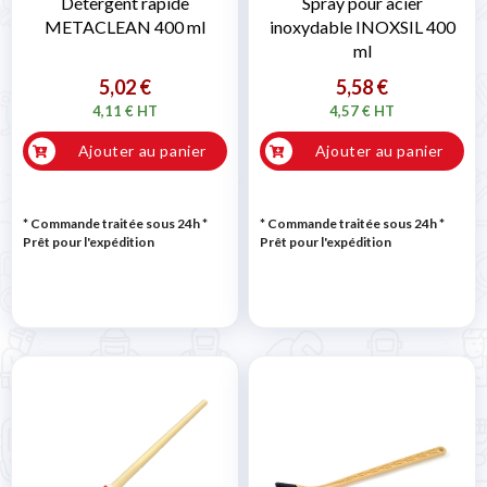
Détergent rapide
Spray pour acier
METACLEAN 400 ml
inoxydable INOXSIL 400
ml
5,02 €
5,58 €
4,11 € HT
4,57 € HT
Ajouter au panier
Ajouter au panier
* Commande traitée sous 24h
*
* Commande traitée sous 24h
*
Prêt pour l'expédition
Prêt pour l'expédition