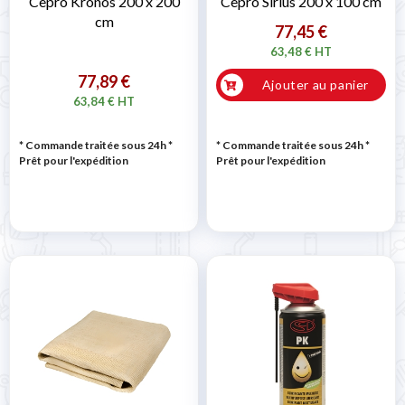
Cepro Kronos 200 x 200
Cepro Sirius 200 x 100 cm
cm
77,45 €
63,48 € HT
77,89 €
Ajouter au panier
63,84 € HT
* Commande traitée sous 24h
*
* Commande traitée sous 24h
*
Prêt pour l'expédition
Prêt pour l'expédition