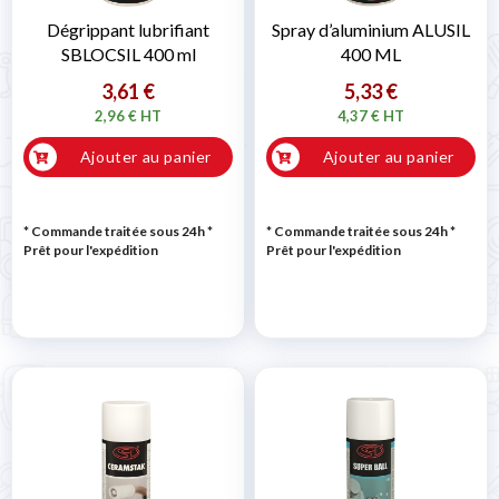
Dégrippant lubrifiant
Spray d’aluminium ALUSIL
SBLOCSIL 400 ml
400 ML
3,61 €
5,33 €
2,96 € HT
4,37 € HT
Ajouter au panier
Ajouter au panier
* Commande traitée sous 24h
*
* Commande traitée sous 24h
*
Prêt pour l'expédition
Prêt pour l'expédition