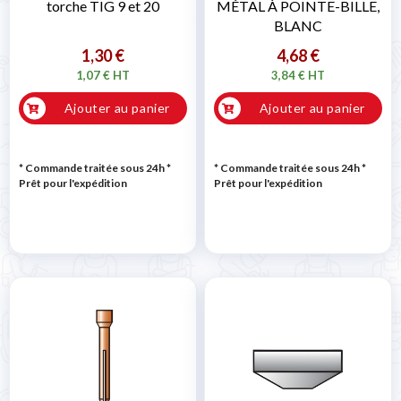
torche TIG 9 et 20
MÉTAL À POINTE-BILLE,
BLANC
1,30 €
4,68 €
1,07 € HT
3,84 € HT
Ajouter au panier
Ajouter au panier
* Commande traitée sous 24h
*
* Commande traitée sous 24h
*
Prêt pour l'expédition
Prêt pour l'expédition