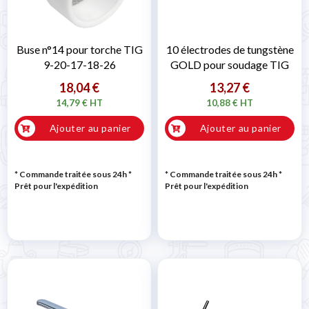
Buse n°14 pour torche TIG
10 électrodes de tungstène
9-20-17-18-26
GOLD pour soudage TIG
18,04 €
13,27 €
14,79 € HT
10,88 € HT
Ajouter au panier
Ajouter au panier
* Commande traitée sous 24h
*
* Commande traitée sous 24h
*
Prêt pour l'expédition
Prêt pour l'expédition