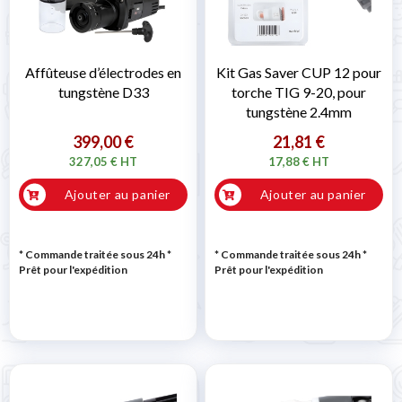
Affûteuse d’électrodes en
Kit Gas Saver CUP 12 pour
tungstène D33
torche TIG 9-20, pour
tungstène 2.4mm
399,00 €
21,81 €
327,05 € HT
17,88 € HT
Ajouter au panier
Ajouter au panier
* Commande traitée sous 24h
*
* Commande traitée sous 24h
*
Prêt pour l'expédition
Prêt pour l'expédition