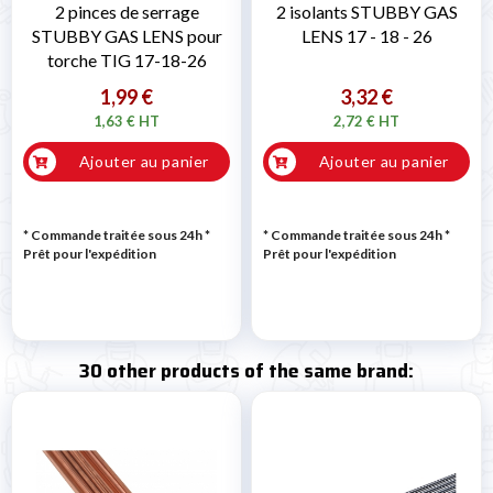
2 pinces de serrage
2 isolants STUBBY GAS
STUBBY GAS LENS pour
LENS 17 - 18 - 26
torche TIG 17-18-26
1,99 €
3,32 €
1,63 € HT
2,72 € HT
Ajouter au panier
Ajouter au panier
* Commande traitée sous 24h
*
* Commande traitée sous 24h
*
Prêt pour l'expédition
Prêt pour l'expédition
30 other products of the same brand: