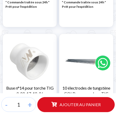
* Commande traitée sous 24h
*
* Commande traitée sous 24h
*
Prêt pour l'expédition
Prêt pour l'expédition
Buse n°14 pour torche TIG
10 électrodes de tungstène
9-20-17-18-26
GOLD pour soudage TIG
18,04 €
13,27 €
-
+
AJOUTER AU PANIER
14,79 € HT
10,88 € HT