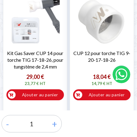
Kit Gas Saver CUP 14 pour
CUP 12 pour torche TIG 9-
torche TIG 17-18-26, pour
20-17-18-26
tungstène de 2,4 mm
29,00 €
18,04 €
23,77 € HT
14,79 € HT
Ajouter au panier
Ajouter au panier
* Commande traitée sous 24h
*
* Commande traitée sous 24h
*
Prêt pour l'expédition
Prêt pour l'expédition
-
+